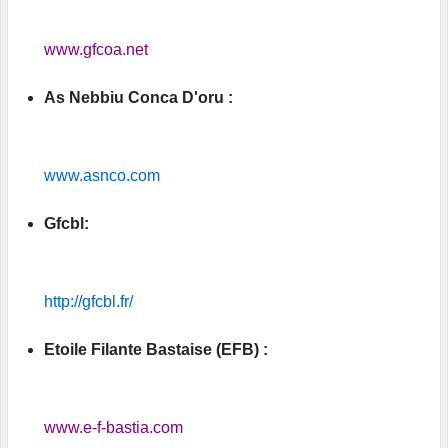
www.gfcoa.net
As Nebbiu Conca D'oru :
www.asnco.com
Gfcbl:
http://gfcbl.fr/
Etoile Filante Bastaise (EFB) :
www.e-f-bastia.com