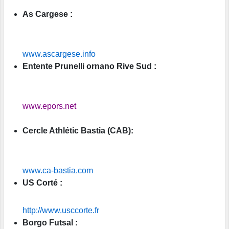
As Cargese :
www.ascargese.info
Entente Prunelli ornano Rive Sud :
www.epors.net
Cercle Athlétic Bastia (CAB):
www.ca-bastia.com
US Corté :
http://www.usccorte.fr
Borgo Futsal :