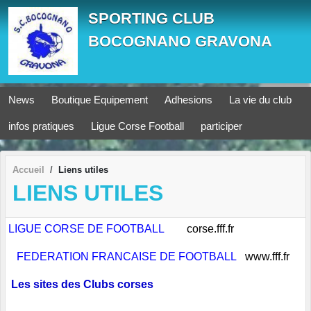
Panneau de gestion des cookies
SPORTING CLUB
BOCOGNANO GRAVONA
News
Boutique Equipement
Adhesions
La vie du club
infos pratiques
Ligue Corse Football
participer
Accueil
Liens utiles
LIENS UTILES
LIGUE CORSE DE FOOTBALL
corse.fff.fr
FEDERATION FRANCAISE DE FOOTBALL
www.fff.fr
Les sites des Clubs corses