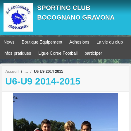
Panneau de gestion des cookies
SPORTING CLUB
BOCOGNANO GRAVONA
News
Boutique Equipement
Adhesions
La vie du club
infos pratiques
Ligue Corse Football
participer
Accueil
U6-U9 2014-2015
U6-U9 2014-2015