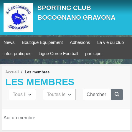
Panneau de gestion des cookies
SPORTING CLUB
BOCOGNANO GRAVONA
News
Boutique Equipement
Adhesions
La vie du club
infos pratiques
Ligue Corse Football
participer
Accueil
Les membres
LES MEMBRES
Aucun membre