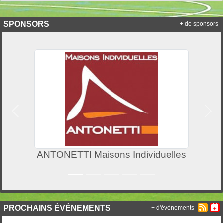
SPONSORS
+ de sponsors
Précedent
Suiv
ANTONETTI Maisons Individuelles
PROCHAINS ÉVÉNEMENTS
+ d'évènements