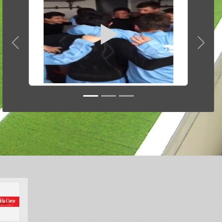
Précedent
Suiva