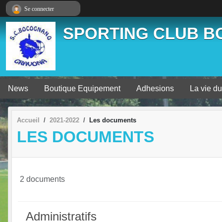
Panneau de gestion des cookies
Se connecter
SPORTING CLUB 
News
Boutique Equipement
Adhesions
La vie du
Accueil
2021-2022
Les documents
LES DOCUMENTS
2 documents
Administratifs