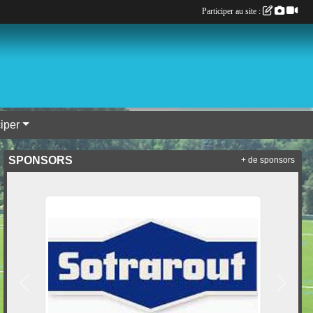
Participer au site :
ciper
SPONSORS
+ de sponsors
Précedent
Suivan