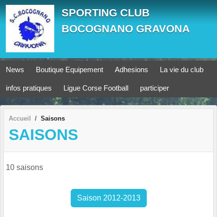
Panneau de gestion des cookies
SPORTING CLUB
BOCOGNANO GRAVONA
News
Boutique Equipement
Adhesions
La vie du club
infos pratiques
Ligue Corse Football
participer
Accueil
Saisons
SAISONS
10 saisons
Saison 2012-2013