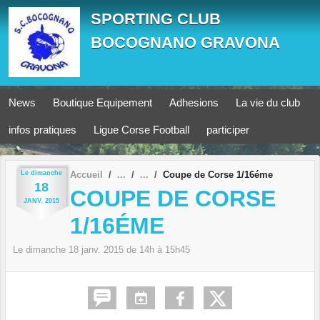
Panneau de gestion des cookies
SPORTING CLUB
BOCOGNANO GRAVONA
News
Boutique Equipement
Adhesions
La vie du club
infos pratiques
Ligue Corse Football
participer
Le
dimanche
Accueil
Coupe de Corse 1/16éme
18
COUPE DE CORSE
JANV.
2015
1/16ÉME
Le
dimanche
18
janv.
2015
de 14h à 15h45