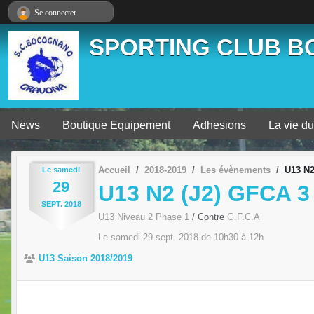
Panneau de gestion des cookies
Se connecter
SPORTING CLUB 
News
Boutique Equipement
Adhesions
La vie du
Accueil
2018-2019
Les évènements
U13 N2
Le
samedi
29
U13 N2 (J2) GFCA 3
SEPT.
2018
U13 Niveau 2 Phase 1
/ Contre
G.F.C.A
Le
samedi
29
sept.
2018
de 10h30 à 12h
U13 Saison 2018/2019