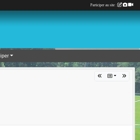
Participer au site :
ciper