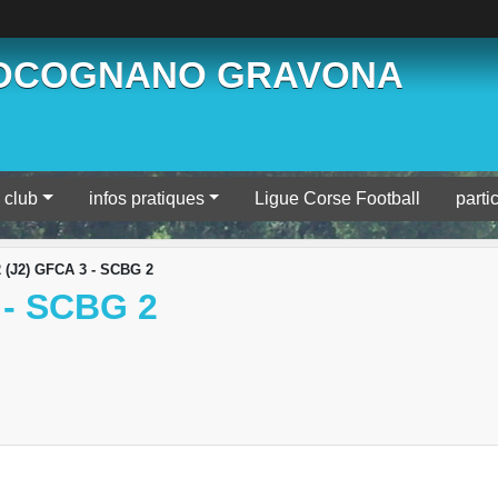
BOCOGNANO GRAVONA
 club
infos pratiques
Ligue Corse Football
parti
 (J2) GFCA 3 - SCBG 2
 - SCBG 2